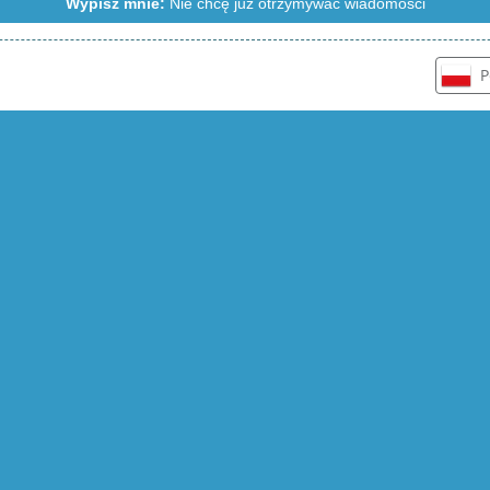
Wypisz mnie:
Nie chcę już otrzymywać wiadomości
P