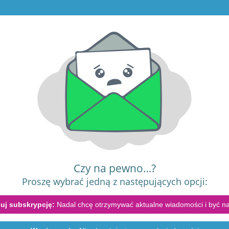
Czy na pewno…?
Proszę wybrać jedną z następujących opcji:
uj subskrypcję:
Nadal chcę otrzymywać aktualne wiadomości i być na