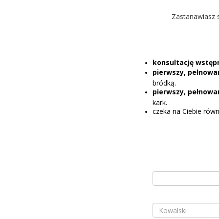
Zastanawiasz s
konsultację wstęp
pierwszy, pełnowar
bródką.
pierwszy, pełnowar
kark.
czeka na Ciebie rów