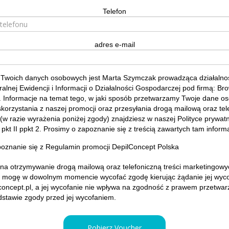
Telefon
adres e-mail
 Twoich danych osobowych jest Marta Szymczak prowadząca działaln
alnej Ewidencji i Informacji o Działalności Gospodarczej pod firmą: Br
 Informacje na temat tego, w jaki sposób przetwarzamy Twoje dane o
skorzystania z naszej promocji oraz przesyłania drogą mailową oraz tele
w razie wyrażenia poniżej zgody) znajdziesz w naszej
Polityce prywat
z pkt II ppkt 2. Prosimy o zapoznanie się z treścią zawartych tam inform
oznanie się z
Regulamin promocji
DepilConcept Polska
a otrzymywanie drogą mailową oraz telefoniczną treści marketingowyc
iż mogę w dowolnym momencie wycofać zgodę kierując żądanie jej wyco
oncept.pl, a jej wycofanie nie wpływa na zgodność z prawem przetwar
stawie zgody przed jej wycofaniem.
Pobierz Voucher