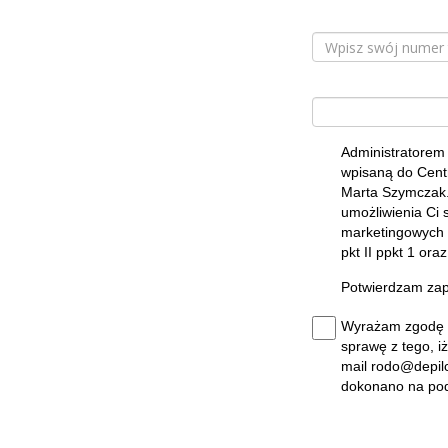
Administratorem
wpisaną do Centr
Marta Szymczak.
umożliwienia Ci 
marketingowych (
pkt II ppkt 1 ora
Potwierdzam zap
Wyrażam zgodę n
sprawę z tego, 
mail rodo@depilc
dokonano na pod