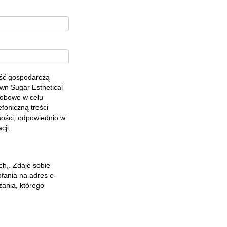
ość gospodarczą
own Sugar Esthetical
sobowe w celu
foniczną treści
ności
, odpowiednio w
acji.
h,. Zdaje sobie
fania na adres e-
zania, którego