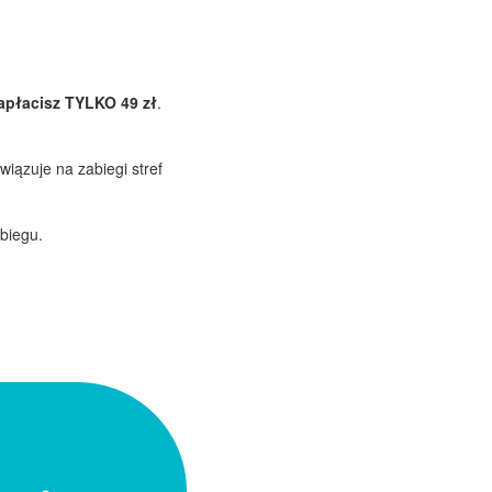
apłacisz TYLKO 49 zł
.
iązuje na zabiegi stref
abiegu.