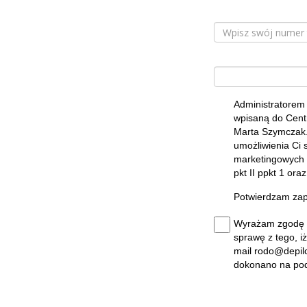
Administratorem
wpisaną do Centr
Marta Szymczak.
umożliwienia Ci 
marketingowych (
pkt II ppkt 1 ora
Potwierdzam zap
Wyrażam zgodę n
sprawę z tego, 
mail rodo@depilc
dokonano na pod