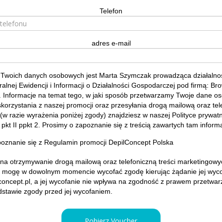
Telefon
adres e-mail
 Twoich danych osobowych jest Marta Szymczak prowadząca działaln
alnej Ewidencji i Informacji o Działalności Gospodarczej pod firmą: Br
 Informacje na temat tego, w jaki sposób przetwarzamy Twoje dane o
skorzystania z naszej promocji oraz przesyłania drogą mailową oraz tele
w razie wyrażenia poniżej zgody) znajdziesz w naszej
Polityce prywat
z pkt II ppkt 2. Prosimy o zapoznanie się z treścią zawartych tam inform
oznanie się z
Regulamin promocji
DepilConcept Polska
a otrzymywanie drogą mailową oraz telefoniczną treści marketingowyc
iż mogę w dowolnym momencie wycofać zgodę kierując żądanie jej wyco
oncept.pl, a jej wycofanie nie wpływa na zgodność z prawem przetwar
stawie zgody przed jej wycofaniem.
Pobierz Voucher