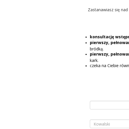
Zastanawiasz się nad 
konsultację wstęp
pierwszy, pełnowar
bródką.
pierwszy, pełnowar
kark.
czeka na Ciebie rów