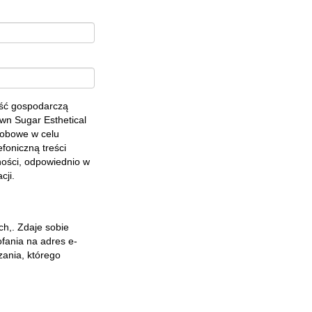
ość gospodarczą
own Sugar Esthetical
sobowe w celu
foniczną treści
ności
, odpowiednio w
acji.
h,. Zdaje sobie
fania na adres e-
zania, którego