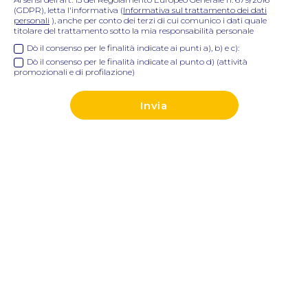
(GDPR), letta l'informativa (
Informativa sul trattamento dei dati
personali
), anche per conto dei terzi di cui comunico i dati quale
titolare del trattamento sotto la mia responsabilità personale
Dò il consenso per le finalità indicate ai punti a), b) e c):
Dò il consenso per le finalità indicate al punto d) (attività
promozionali e di profilazione)